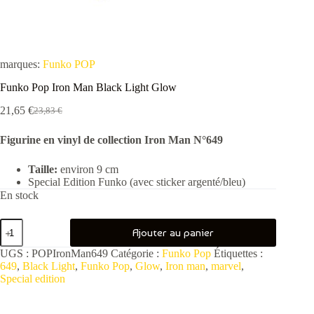
marques:
Funko POP
Funko Pop Iron Man Black Light Glow
21,65
€
23,83
€
Le
Le
prix
prix
Figurine en vinyl de collection Iron Man N°649
initial
actuel
était :
est :
23,83 €.
21,65 €.
Taille:
environ 9 cm
Special Edition Funko (avec sticker argenté/bleu)
En stock
quantité
Ajouter au panier
de
Funko
UGS :
POPIronMan649
Catégorie :
Funko Pop
Étiquettes :
Pop
649
,
Black Light
,
Funko Pop
,
Glow
,
Iron man
,
marvel
,
Iron
Special edition
Man
Black
Light