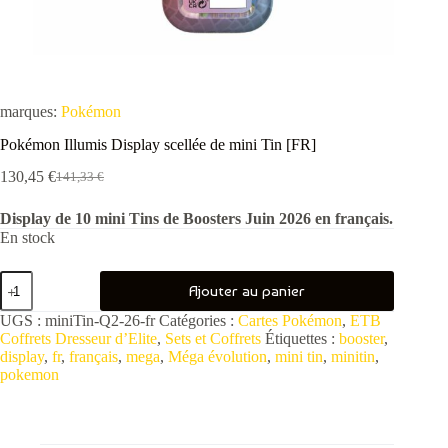
marques:
Pokémon
Pokémon Illumis Display scellée de mini Tin [FR]
130,45
€
141,33
€
Le
Le
prix
prix
Display de 10 mini Tins de Boosters Juin 2026 en français.
initial
actuel
En stock
était :
est :
141,33 €.
130,45 €.
quantité
Ajouter au panier
de
Pokémon
UGS :
miniTin-Q2-26-fr
Catégories :
Cartes Pokémon
,
ETB
Illumis
Coffrets Dresseur d’Elite
,
Sets et Coffrets
Étiquettes :
booster
,
Display
display
,
fr
,
français
,
mega
,
Méga évolution
,
mini tin
,
minitin
,
scellée
pokemon
de
mini
Tin
[FR]