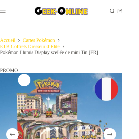
Passer
au
Panier
contenu
d’achat
Accueil
Cartes Pokémon
ETB Coffrets Dresseur d’Elite
Pokémon Illumis Display scellée de mini Tin [FR]
PROMO