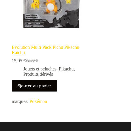
Evolution Multi-Pack Pichu Pikachu
Raichu
15,95
€
32,90
€
Le
Le
prix
prix
Jouets et peluches
,
Pikachu
,
initial
actuel
Produits dérivés
était :
est :
32,90 €.
15,95 €.
Ajouter au panier
marques:
Pokémon