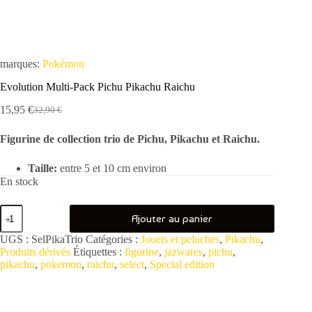
marques:
Pokémon
Evolution Multi-Pack Pichu Pikachu Raichu
15,95
€
32,90
€
Le
Le
prix
prix
Figurine de collection trio de Pichu, Pikachu et Raichu.
initial
actuel
était :
est :
32,90 €.
15,95 €.
Taille:
entre 5 et 10 cm environ
En stock
quantité
Ajouter au panier
de
Evolution
UGS :
SelPikaTrio
Catégories :
Jouets et peluches
,
Pikachu
,
Multi-
Produits dérivés
Étiquettes :
figurine
,
jazwares
,
pichu
,
Pack
pikachu
,
pokemon
,
raichu
,
select
,
Special edition
Pichu
Pikachu
Raichu