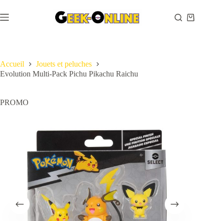
Passer
au
Panier
contenu
d’achat
Accueil
Jouets et peluches
Evolution Multi-Pack Pichu Pikachu Raichu
PROMO